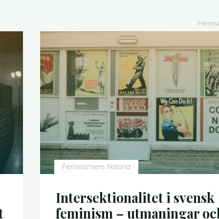
Hems
Feminismens historia
Intersektionalitet i svensk
t
feminism – utmaningar oc