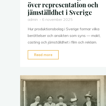
över representation och
jämställdhet i Sverige
admin
6 november 2025
Hur produktionsbolag i Sverige formar vilka
berättelser och ansikten som syns — makt,
casting och jämställdhet i film och reklam.
"Bakom
Read more
kameran:
Produktionsbolagens
makt
över
representation
och
jämställdhet