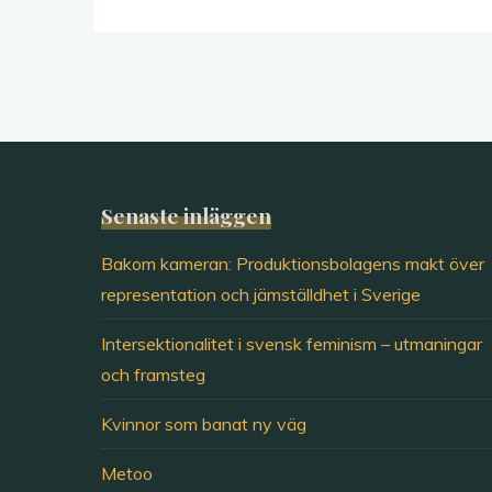
kontroverser"
Senaste inläggen
Bakom kameran: Produktionsbolagens makt över
representation och jämställdhet i Sverige
Intersektionalitet i svensk feminism – utmaningar
och framsteg
Kvinnor som banat ny väg
Metoo