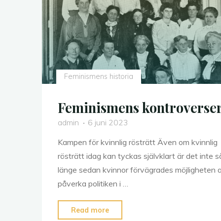
i
Sverige"
Feminismens historia
Feminismens kontroverse
admin
6 juni 2023
Kampen för kvinnlig rösträtt Även om kvinnlig
rösträtt idag kan tyckas självklart är det inte s
länge sedan kvinnor förvägrades möjligheten a
påverka politiken i …
"Feminismens
Read more