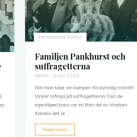
Feminismens historia
Familjen Pankhurst och
suffragetterna
r
admin
6 juni 2023
När man talar om kampen för kvinnlig rösträtt
tänker många på suffragetterna, fast de
å
egentligen bara var en liten del av rörelsen.
tt
Kanske det är …
"Familjen
Read more