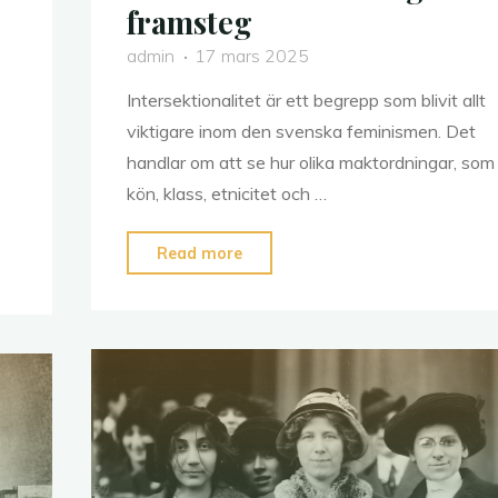
framsteg
admin
17 mars 2025
Intersektionalitet är ett begrepp som blivit allt
viktigare inom den svenska feminismen. Det
handlar om att se hur olika maktordningar, som
kön, klass, etnicitet och …
"Intersektionalitet
Read more
i
svensk
feminism
–
utmaningar
och
framsteg"