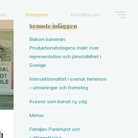
ida
Kategorier
Kontakta oss
Senaste inläggen
Bakom kameran:
Produktionsbolagens makt över
representation och jämställdhet i
Sverige
Intersektionalitet i svensk feminism
– utmaningar och framsteg
Kvinnor som banat ny väg
Metoo
Familjen Pankhurst och
h
suffragetterna