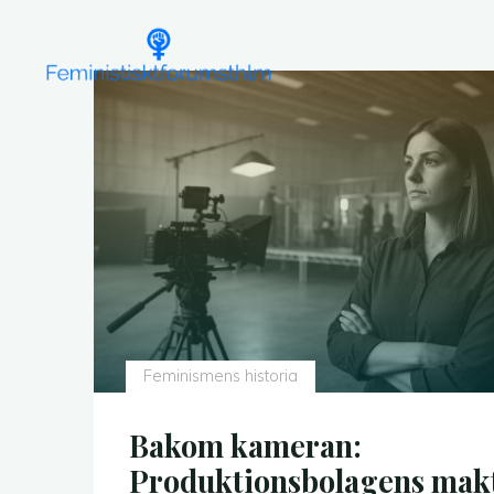
Skip
to
content
Feminismens historia
Bakom kameran:
Produktionsbolagens mak